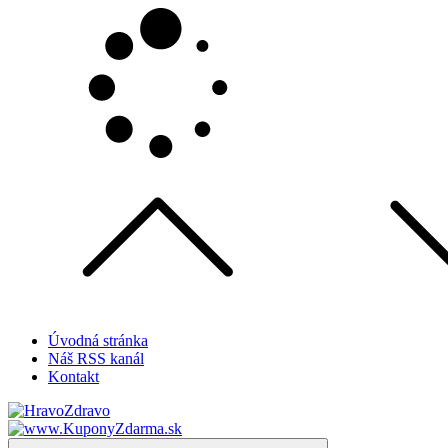
Skip
to
content
Úvodná stránka
Náš RSS kanál
Kontakt
Magazín zdravého života
Menu