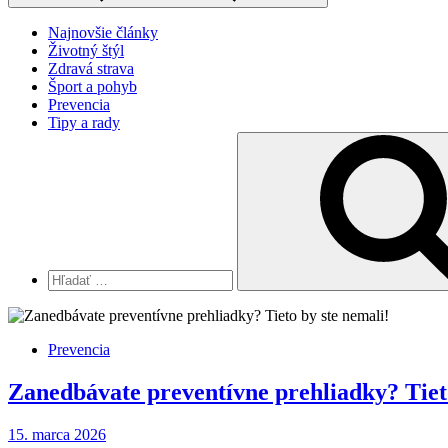
Najnovšie články
Životný štýl
Zdravá strava
Šport a pohyb
Prevencia
Tipy a rady
Vyhľadávanie
pre:
Prevencia
Zanedbávate preventívne prehliadky? Tieto
15. marca 2026