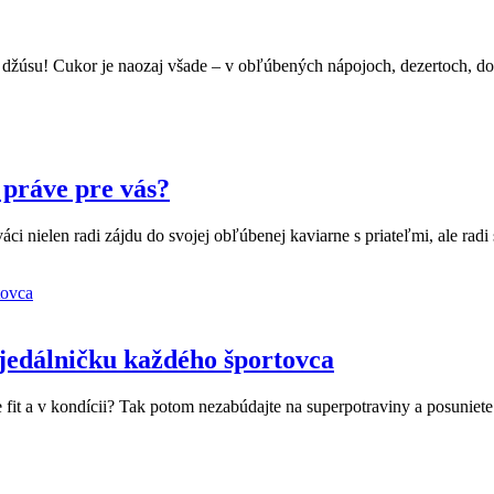
 džúsu! Cukor je naozaj všade – v obľúbených nápojoch, dezertoch, d
 práve pre vás?
ci nielen radi zájdu do svojej obľúbenej kaviarne s priateľmi, ale radi 
 jedálničku každého športovca
hšie fit a v kondícii? Tak potom nezabúdajte na superpotraviny a posuniet