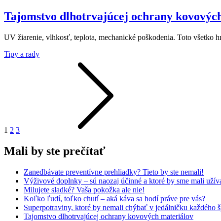
Tajomstvo dlhotrvajúcej ochrany kovovýc
UV žiarenie, vlhkosť, teplota, mechanické poškodenia. Toto všetko hr
Tipy a rady
Stránkovanie
príspevkov
1
2
3
Mali by ste prečítať
Zanedbávate preventívne prehliadky? Tieto by ste nemali!
Výživové doplnky – sú naozaj účinné a ktoré by sme mali užív
Milujete sladké? Vaša pokožka ale nie!
Koľko ľudí, toľko chutí – aká káva sa hodí práve pre vás?
Superpotraviny, ktoré by nemali chýbať v jedálničku každého 
Tajomstvo dlhotrvajúcej ochrany kovových materiálov