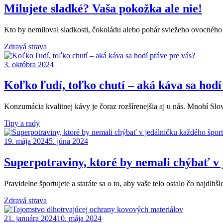
Milujete sladké? Vaša pokožka ale nie!
Kto by nemiloval sladkosti, čokoládu alebo pohár sviežeho ovocného
Zdravá strava
3. októbra 2024
Koľko ľudí, toľko chutí – aká káva sa hodí
Konzumácia kvalitnej kávy je čoraz rozšírenejšia aj u nás. Mnohí Slová
Tipy a rady
19. mája 2024
5. júna 2024
Superpotraviny, ktoré by nemali chýbať v
Pravidelne športujete a staráte sa o to, aby vaše telo ostalo čo najdl
Zdravá strava
21. januára 2024
10. mája 2024