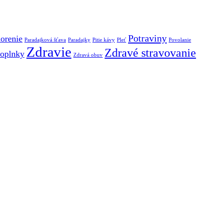
Potraviny
orenie
Paradajková šťava
Paradajky
Pitie kávy
Pleť
Povolanie
Zdravie
Zdravé stravovanie
oplnky
Zdravá obuv