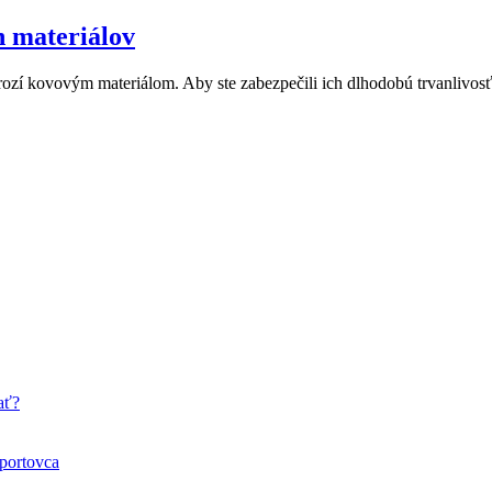
h materiálov
ozí kovovým materiálom. Aby ste zabezpečili ich dlhodobú trvanlivosť 
ať?
športovca