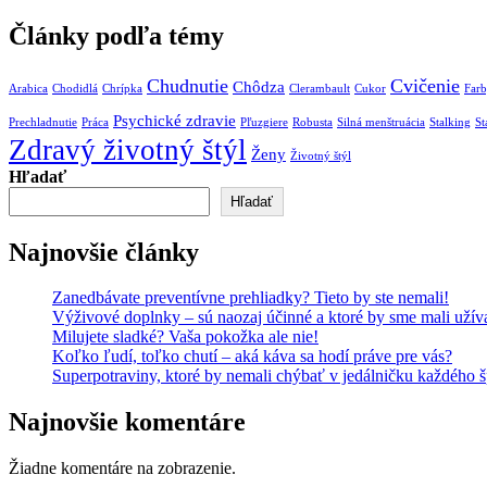
Články podľa témy
Chudnutie
Cvičenie
Chôdza
Arabica
Chodidlá
Chrípka
Clerambault
Cukor
Far
Psychické zdravie
Prechladnutie
Práca
Pľuzgiere
Robusta
Silná menštruácia
Stalking
St
Zdravý životný štýl
Ženy
Životný štýl
Hľadať
Hľadať
Najnovšie články
Zanedbávate preventívne prehliadky? Tieto by ste nemali!
Výživové doplnky – sú naozaj účinné a ktoré by sme mali užív
Milujete sladké? Vaša pokožka ale nie!
Koľko ľudí, toľko chutí – aká káva sa hodí práve pre vás?
Superpotraviny, ktoré by nemali chýbať v jedálničku každého 
Najnovšie komentáre
Žiadne komentáre na zobrazenie.