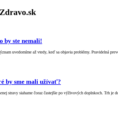
oZdravo.sk
 by ste nemali!
o význam uvedomíme až vtedy, keď sa objavia problémy. Pravidelná prev
ré by sme mali užívať?
áženej stravy siahame čoraz častejšie po výživových doplnkoch. Trh je