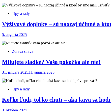
Tipy a rady
Výživové doplnky – sú naozaj účinné a kto
5. augusta 2025
Zdravá strava
Milujete sladké? Vaša pokožka ale nie!
31. januára 2025
31. januára 2025
Tipy a rady
Koľko ľudí, toľko chutí – aká káva sa hodí
3. októbra 2024