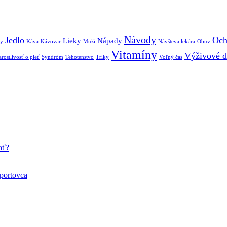
Návody
Jedlo
Och
Lieky
Nápady
by
Káva
Kávovar
Muži
Návšteva lekára
Obuv
Vitamíny
Výživové d
arostlivosť o pleť
Syndróm
Tehotenstvo
Triky
Voľný čas
ať?
športovca