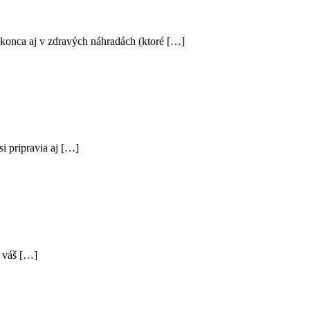
okonca aj v zdravých náhradách (ktoré […]
si pripravia aj […]
e váš […]