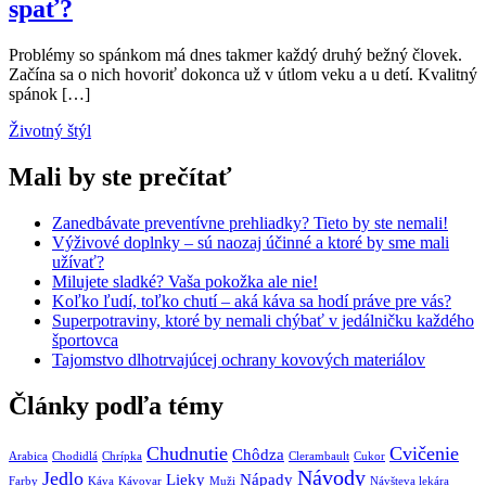
spať?
Problémy so spánkom má dnes takmer každý druhý bežný človek.
Začína sa o nich hovoriť dokonca už v útlom veku a u detí. Kvalitný
spánok […]
Životný štýl
Mali by ste prečítať
Zanedbávate preventívne prehliadky? Tieto by ste nemali!
Výživové doplnky – sú naozaj účinné a ktoré by sme mali
užívať?
Milujete sladké? Vaša pokožka ale nie!
Koľko ľudí, toľko chutí – aká káva sa hodí práve pre vás?
Superpotraviny, ktoré by nemali chýbať v jedálničku každého
športovca
Tajomstvo dlhotrvajúcej ochrany kovových materiálov
Články podľa témy
Chudnutie
Cvičenie
Chôdza
Arabica
Chodidlá
Chrípka
Clerambault
Cukor
Návody
Jedlo
Lieky
Nápady
Farby
Káva
Kávovar
Muži
Návšteva lekára