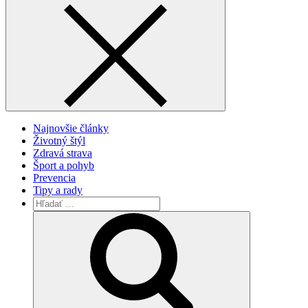
Najnovšie články
Životný štýl
Zdravá strava
Šport a pohyb
Prevencia
Tipy a rady
Vyhľadávanie
pre:
Search