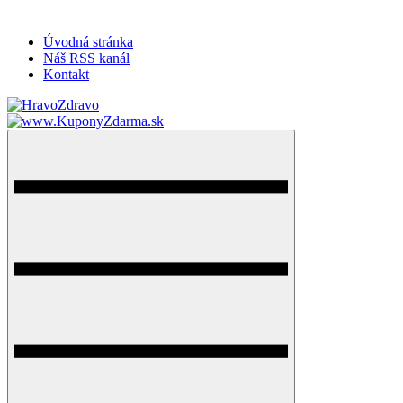
Úvodná stránka
Náš RSS kanál
Kontakt
HravoZdravo.sk
Magazín zdravého života
Menu