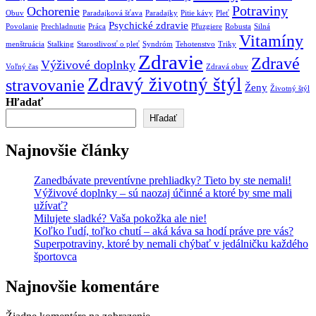
Potraviny
Ochorenie
Obuv
Paradajková šťava
Paradajky
Pitie kávy
Pleť
Psychické zdravie
Povolanie
Prechladnutie
Práca
Pľuzgiere
Robusta
Silná
Vitamíny
menštruácia
Stalking
Starostlivosť o pleť
Syndróm
Tehotenstvo
Triky
Zdravie
Zdravé
Výživové doplnky
Voľný čas
Zdravá obuv
Zdravý životný štýl
stravovanie
Ženy
Životný štýl
Hľadať
Hľadať
Najnovšie články
Zanedbávate preventívne prehliadky? Tieto by ste nemali!
Výživové doplnky – sú naozaj účinné a ktoré by sme mali
užívať?
Milujete sladké? Vaša pokožka ale nie!
Koľko ľudí, toľko chutí – aká káva sa hodí práve pre vás?
Superpotraviny, ktoré by nemali chýbať v jedálničku každého
športovca
Najnovšie komentáre