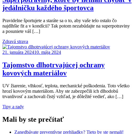
jedálničku každého športovca
Pravidelne športujete a staráte sa o to, aby vaše telo ostalo čo
najdlhšie fit a v kondícii? Tak potom nezabúdajte na superpotraviny
a posuniete váš […]
Zdravá strava
21. januára 2024
10. mája 2024
Tajomstvo dlhotrvajúcej ochrany
kovových materiálov
UV žiarenie, vlhkosť, teplota, mechanické poškodenia. Toto všetko
hrozí kovovým materiálom. Aby ste zabezpečili ich dlhodobú
trvanlivosť a zachovali čistý vzhľad, je dôležité vedieť, ako […]
Tipy a rady
Mali by ste prečítať
Zanedbávate preventívne prehliadky? Tieto by ste nemali!