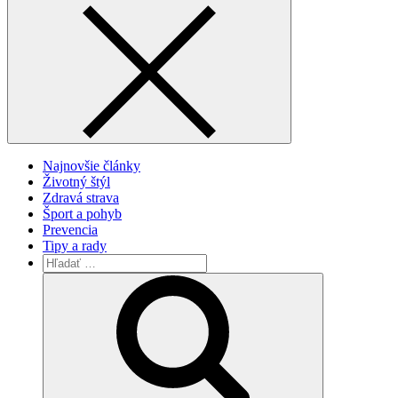
Najnovšie články
Životný štýl
Zdravá strava
Šport a pohyb
Prevencia
Tipy a rady
Vyhľadávanie
pre:
Search