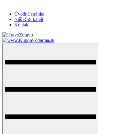
Úvodná stránka
Náš RSS kanál
Kontakt
HravoZdravo.sk
Magazín zdravého života
Menu