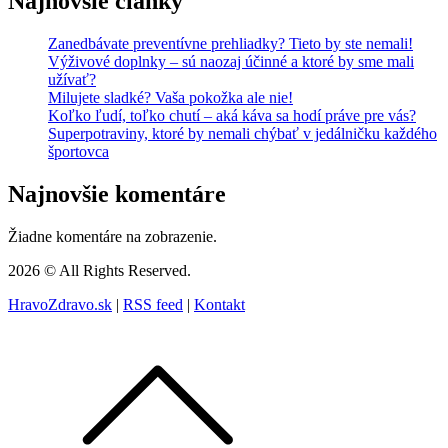
Najnovšie články
Zanedbávate preventívne prehliadky? Tieto by ste nemali!
Výživové doplnky – sú naozaj účinné a ktoré by sme mali
užívať?
Milujete sladké? Vaša pokožka ale nie!
Koľko ľudí, toľko chutí – aká káva sa hodí práve pre vás?
Superpotraviny, ktoré by nemali chýbať v jedálničku každého
športovca
Najnovšie komentáre
Žiadne komentáre na zobrazenie.
2026 © All Rights Reserved.
HravoZdravo.sk
|
RSS feed
|
Kontakt