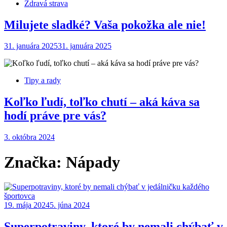
Zdravá strava
Milujete sladké? Vaša pokožka ale nie!
31. januára 2025
31. januára 2025
Tipy a rady
Koľko ľudí, toľko chutí – aká káva sa
hodí práve pre vás?
3. októbra 2024
Značka:
Nápady
19. mája 2024
5. júna 2024
Superpotraviny, ktoré by nemali chýbať v