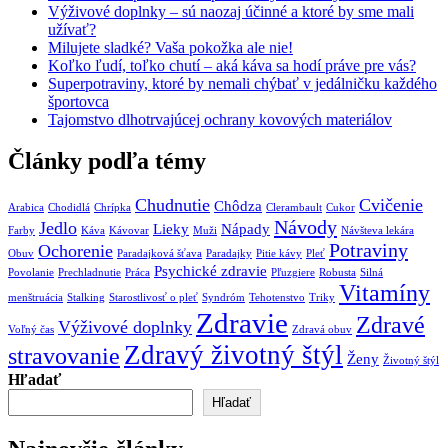
Výživové doplnky – sú naozaj účinné a ktoré by sme mali
užívať?
Milujete sladké? Vaša pokožka ale nie!
Koľko ľudí, toľko chutí – aká káva sa hodí práve pre vás?
Superpotraviny, ktoré by nemali chýbať v jedálničku každého
športovca
Tajomstvo dlhotrvajúcej ochrany kovových materiálov
Články podľa témy
Chudnutie
Cvičenie
Chôdza
Arabica
Chodidlá
Chrípka
Clerambault
Cukor
Návody
Jedlo
Lieky
Nápady
Farby
Káva
Kávovar
Muži
Návšteva lekára
Potraviny
Ochorenie
Obuv
Paradajková šťava
Paradajky
Pitie kávy
Pleť
Psychické zdravie
Povolanie
Prechladnutie
Práca
Pľuzgiere
Robusta
Silná
Vitamíny
menštruácia
Stalking
Starostlivosť o pleť
Syndróm
Tehotenstvo
Triky
Zdravie
Zdravé
Výživové doplnky
Voľný čas
Zdravá obuv
Zdravý životný štýl
stravovanie
Ženy
Životný štýl
Hľadať
Hľadať