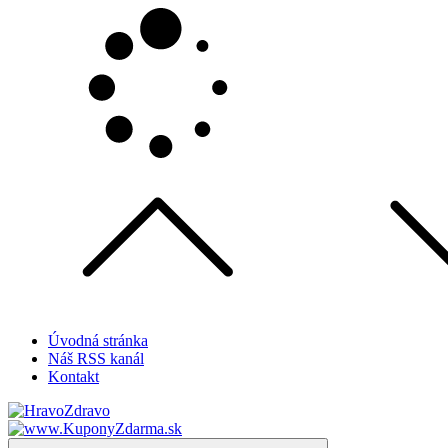
Skip
to
content
Úvodná stránka
Náš RSS kanál
Kontakt
HravoZdravo.sk
Magazín zdravého života
Menu