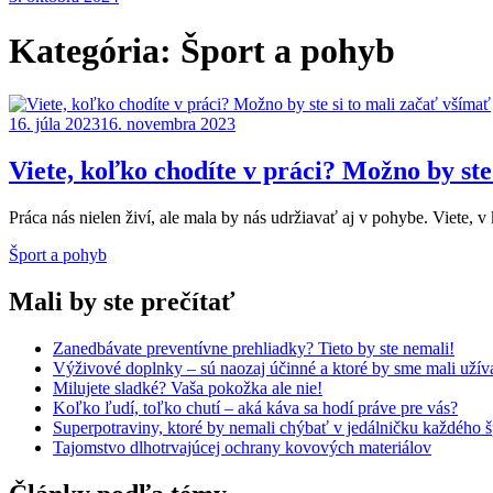
Kategória:
Šport a pohyb
16. júla 2023
16. novembra 2023
Viete, koľko chodíte v práci? Možno by ste
Práca nás nielen živí, ale mala by nás udržiavať aj v pohybe. Viete, 
Šport a pohyb
Mali by ste prečítať
Zanedbávate preventívne prehliadky? Tieto by ste nemali!
Výživové doplnky – sú naozaj účinné a ktoré by sme mali užív
Milujete sladké? Vaša pokožka ale nie!
Koľko ľudí, toľko chutí – aká káva sa hodí práve pre vás?
Superpotraviny, ktoré by nemali chýbať v jedálničku každého 
Tajomstvo dlhotrvajúcej ochrany kovových materiálov