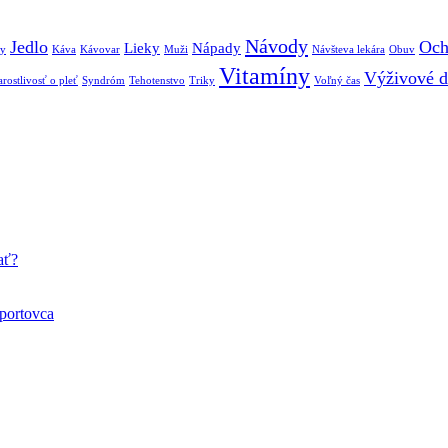
Návody
Jedlo
Och
Lieky
Nápady
by
Káva
Kávovar
Muži
Návšteva lekára
Obuv
Vitamíny
Výživové d
arostlivosť o pleť
Syndróm
Tehotenstvo
Triky
Voľný čas
ať?
športovca