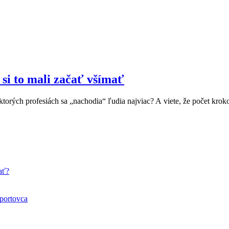
 si to mali začať všímať
v ktorých profesiách sa „nachodia“ ľudia najviac? A viete, že počet kro
ať?
športovca