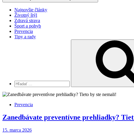
Najnovšie články
Životný štýl
Zdravá strava
Šport a pohyb
Prevencia
Tipy a rady
Vyhľadávanie
pre:
Prevencia
Zanedbávate preventívne prehliadky? Tieto
15. marca 2026