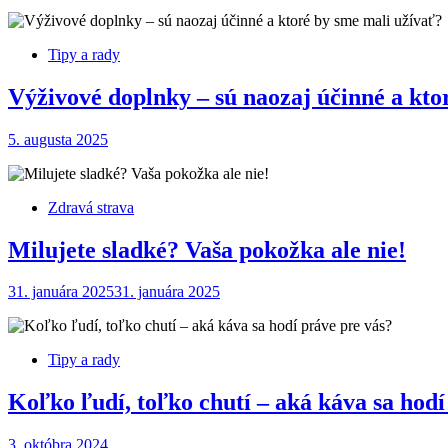
Tipy a rady
Výživové doplnky – sú naozaj účinné a kto
5. augusta 2025
Zdravá strava
Milujete sladké? Vaša pokožka ale nie!
31. januára 2025
31. januára 2025
Tipy a rady
Koľko ľudí, toľko chutí – aká káva sa hodí
3. októbra 2024