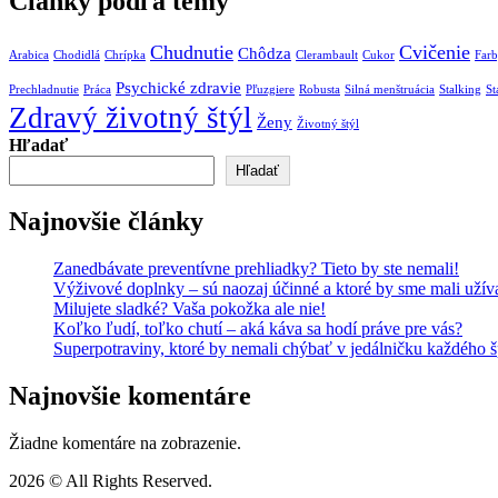
Články podľa témy
Chudnutie
Cvičenie
Chôdza
Arabica
Chodidlá
Chrípka
Clerambault
Cukor
Far
Psychické zdravie
Prechladnutie
Práca
Pľuzgiere
Robusta
Silná menštruácia
Stalking
St
Zdravý životný štýl
Ženy
Životný štýl
Hľadať
Hľadať
Najnovšie články
Zanedbávate preventívne prehliadky? Tieto by ste nemali!
Výživové doplnky – sú naozaj účinné a ktoré by sme mali užív
Milujete sladké? Vaša pokožka ale nie!
Koľko ľudí, toľko chutí – aká káva sa hodí práve pre vás?
Superpotraviny, ktoré by nemali chýbať v jedálničku každého 
Najnovšie komentáre
Žiadne komentáre na zobrazenie.
2026 © All Rights Reserved.