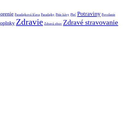
Potraviny
orenie
Paradajková šťava
Paradajky
Pitie kávy
Pleť
Povolanie
Zdravie
Zdravé stravovanie
oplnky
Zdravá obuv