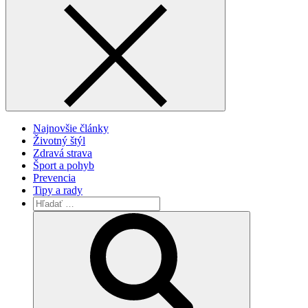
Najnovšie články
Životný štýl
Zdravá strava
Šport a pohyb
Prevencia
Tipy a rady
Vyhľadávanie
pre:
Search