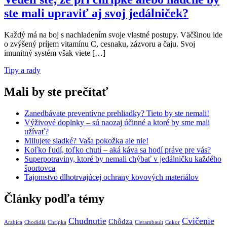
ste mali upraviť aj svoj jedálniček?
Každý má na boj s nachladením svoje vlastné postupy. Väčšinou ide
o zvýšený príjem vitamínu C, cesnaku, zázvoru a čaju. Svoj
imunitný systém však viete […]
Tipy a rady
Mali by ste prečítať
Zanedbávate preventívne prehliadky? Tieto by ste nemali!
Výživové doplnky – sú naozaj účinné a ktoré by sme mali
užívať?
Milujete sladké? Vaša pokožka ale nie!
Koľko ľudí, toľko chutí – aká káva sa hodí práve pre vás?
Superpotraviny, ktoré by nemali chýbať v jedálničku každého
športovca
Tajomstvo dlhotrvajúcej ochrany kovových materiálov
Články podľa témy
Chudnutie
Cvičenie
Chôdza
Arabica
Chodidlá
Chrípka
Clerambault
Cukor