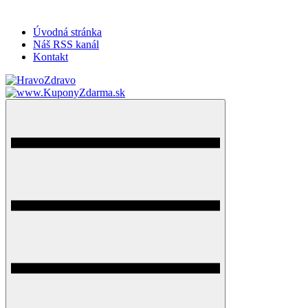
Úvodná stránka
Náš RSS kanál
Kontakt
HravoZdravo.sk
Magazín zdravého života
Menu