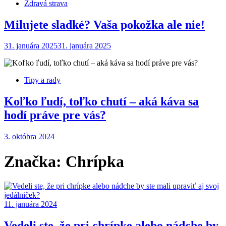
Zdravá strava
Milujete sladké? Vaša pokožka ale nie!
31. januára 2025
31. januára 2025
Tipy a rady
Koľko ľudí, toľko chutí – aká káva sa
hodí práve pre vás?
3. októbra 2024
Značka:
Chrípka
11. januára 2024
Vedeli ste, že pri chrípke alebo nádche by