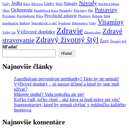
Návody
Jedlo
Lieky
Nápady
Farby
Káva
Kávovar
Muži
Návšteva lekára
Potraviny
Ochorenie
Obuv
Paradajková šťava
Paradajky
Pitie kávy
Pleť
Psychické zdravie
Povolanie
Prechladnutie
Práca
Pľuzgiere
Robusta
Silná
Vitamíny
menštruácia
Stalking
Starostlivosť o pleť
Syndróm
Tehotenstvo
Triky
Zdravie
Zdravé
Výživové doplnky
Voľný čas
Zdravá obuv
Zdravý životný štýl
stravovanie
Ženy
Životný štýl
Hľadať
Hľadať
Najnovšie články
Zanedbávate preventívne prehliadky? Tieto by ste nemali!
Výživové doplnky – sú naozaj účinné a ktoré by sme mali
užívať?
Milujete sladké? Vaša pokožka ale nie!
Koľko ľudí, toľko chutí – aká káva sa hodí práve pre vás?
Superpotraviny, ktoré by nemali chýbať v jedálničku každého
športovca
Najnovšie komentáre