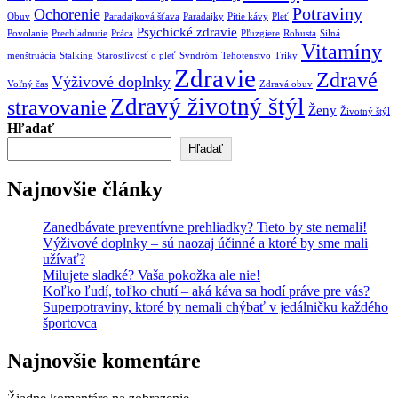
Potraviny
Ochorenie
Obuv
Paradajková šťava
Paradajky
Pitie kávy
Pleť
Psychické zdravie
Povolanie
Prechladnutie
Práca
Pľuzgiere
Robusta
Silná
Vitamíny
menštruácia
Stalking
Starostlivosť o pleť
Syndróm
Tehotenstvo
Triky
Zdravie
Zdravé
Výživové doplnky
Voľný čas
Zdravá obuv
Zdravý životný štýl
stravovanie
Ženy
Životný štýl
Hľadať
Hľadať
Najnovšie články
Zanedbávate preventívne prehliadky? Tieto by ste nemali!
Výživové doplnky – sú naozaj účinné a ktoré by sme mali
užívať?
Milujete sladké? Vaša pokožka ale nie!
Koľko ľudí, toľko chutí – aká káva sa hodí práve pre vás?
Superpotraviny, ktoré by nemali chýbať v jedálničku každého
športovca
Najnovšie komentáre