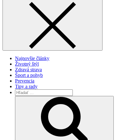
Najnovšie články
Životný štýl
Zdravá strava
Šport a pohyb
Prevencia
Tipy a rady
Vyhľadávanie
pre:
Search