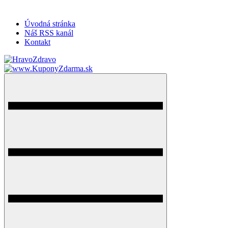
Úvodná stránka
Náš RSS kanál
Kontakt
HravoZdravo.sk
Magazín zdravého života
Menu