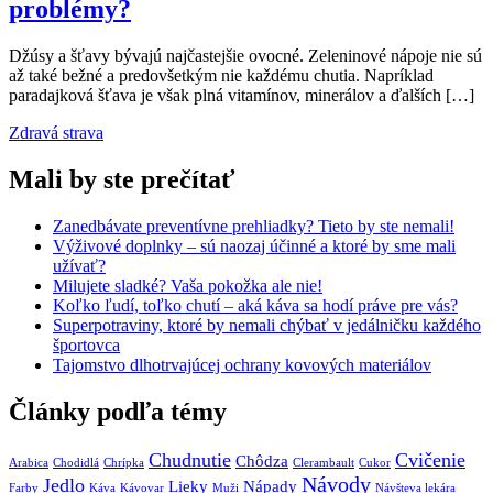
problémy?
Džúsy a šťavy bývajú najčastejšie ovocné. Zeleninové nápoje nie sú
až také bežné a predovšetkým nie každému chutia. Napríklad
paradajková šťava je však plná vitamínov, minerálov a ďalších […]
Zdravá strava
Mali by ste prečítať
Zanedbávate preventívne prehliadky? Tieto by ste nemali!
Výživové doplnky – sú naozaj účinné a ktoré by sme mali
užívať?
Milujete sladké? Vaša pokožka ale nie!
Koľko ľudí, toľko chutí – aká káva sa hodí práve pre vás?
Superpotraviny, ktoré by nemali chýbať v jedálničku každého
športovca
Tajomstvo dlhotrvajúcej ochrany kovových materiálov
Články podľa témy
Chudnutie
Cvičenie
Chôdza
Arabica
Chodidlá
Chrípka
Clerambault
Cukor
Návody
Jedlo
Lieky
Nápady
Farby
Káva
Kávovar
Muži
Návšteva lekára