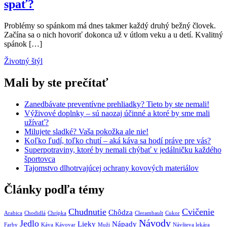
spať?
Problémy so spánkom má dnes takmer každý druhý bežný človek.
Začína sa o nich hovoriť dokonca už v útlom veku a u detí. Kvalitný
spánok […]
Životný štýl
Mali by ste prečítať
Zanedbávate preventívne prehliadky? Tieto by ste nemali!
Výživové doplnky – sú naozaj účinné a ktoré by sme mali
užívať?
Milujete sladké? Vaša pokožka ale nie!
Koľko ľudí, toľko chutí – aká káva sa hodí práve pre vás?
Superpotraviny, ktoré by nemali chýbať v jedálničku každého
športovca
Tajomstvo dlhotrvajúcej ochrany kovových materiálov
Články podľa témy
Chudnutie
Cvičenie
Chôdza
Arabica
Chodidlá
Chrípka
Clerambault
Cukor
Návody
Jedlo
Lieky
Nápady
Farby
Káva
Kávovar
Muži
Návšteva lekára