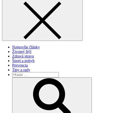
Najnovšie články
Životný štýl
Zdravá strava
Šport a pohyb
Prevencia
Tipy a rady
Vyhľadávanie
pre:
Search