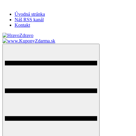
Úvodná stránka
Náš RSS kanál
Kontakt
HravoZdravo.sk
Magazín zdravého života
Menu