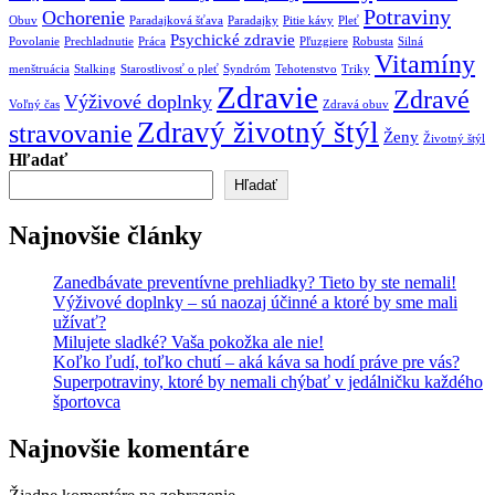
Potraviny
Ochorenie
Obuv
Paradajková šťava
Paradajky
Pitie kávy
Pleť
Psychické zdravie
Povolanie
Prechladnutie
Práca
Pľuzgiere
Robusta
Silná
Vitamíny
menštruácia
Stalking
Starostlivosť o pleť
Syndróm
Tehotenstvo
Triky
Zdravie
Zdravé
Výživové doplnky
Voľný čas
Zdravá obuv
Zdravý životný štýl
stravovanie
Ženy
Životný štýl
Hľadať
Hľadať
Najnovšie články
Zanedbávate preventívne prehliadky? Tieto by ste nemali!
Výživové doplnky – sú naozaj účinné a ktoré by sme mali
užívať?
Milujete sladké? Vaša pokožka ale nie!
Koľko ľudí, toľko chutí – aká káva sa hodí práve pre vás?
Superpotraviny, ktoré by nemali chýbať v jedálničku každého
športovca
Najnovšie komentáre