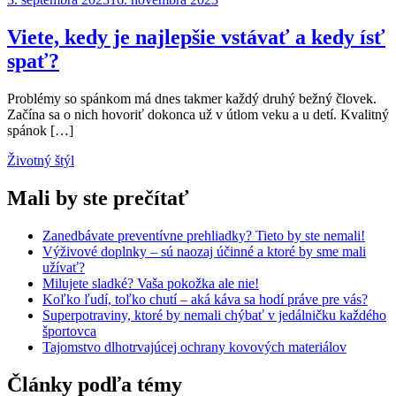
Viete, kedy je najlepšie vstávať a kedy ísť
spať?
Problémy so spánkom má dnes takmer každý druhý bežný človek.
Začína sa o nich hovoriť dokonca už v útlom veku a u detí. Kvalitný
spánok […]
Životný štýl
Mali by ste prečítať
Zanedbávate preventívne prehliadky? Tieto by ste nemali!
Výživové doplnky – sú naozaj účinné a ktoré by sme mali
užívať?
Milujete sladké? Vaša pokožka ale nie!
Koľko ľudí, toľko chutí – aká káva sa hodí práve pre vás?
Superpotraviny, ktoré by nemali chýbať v jedálničku každého
športovca
Tajomstvo dlhotrvajúcej ochrany kovových materiálov
Články podľa témy