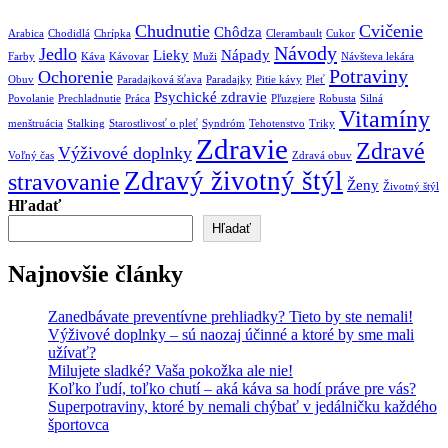
Chudnutie
Cvičenie
Chôdza
Arabica
Chodidlá
Chrípka
Clerambault
Cukor
Návody
Jedlo
Lieky
Nápady
Farby
Káva
Kávovar
Muži
Návšteva lekára
Potraviny
Ochorenie
Obuv
Paradajková šťava
Paradajky
Pitie kávy
Pleť
Psychické zdravie
Povolanie
Prechladnutie
Práca
Pľuzgiere
Robusta
Silná
Vitamíny
menštruácia
Stalking
Starostlivosť o pleť
Syndróm
Tehotenstvo
Triky
Zdravie
Zdravé
Výživové doplnky
Voľný čas
Zdravá obuv
Zdravý životný štýl
stravovanie
Ženy
Životný štýl
Hľadať
Hľadať
Najnovšie články
Zanedbávate preventívne prehliadky? Tieto by ste nemali!
Výživové doplnky – sú naozaj účinné a ktoré by sme mali
užívať?
Milujete sladké? Vaša pokožka ale nie!
Koľko ľudí, toľko chutí – aká káva sa hodí práve pre vás?
Superpotraviny, ktoré by nemali chýbať v jedálničku každého
športovca