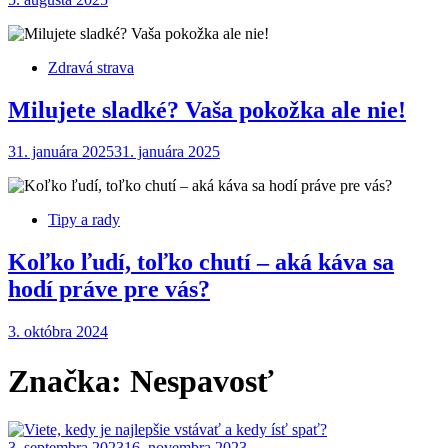
Zdravá strava
Milujete sladké? Vaša pokožka ale nie!
31. januára 2025
31. januára 2025
Tipy a rady
Koľko ľudí, toľko chutí – aká káva sa
hodí práve pre vás?
3. októbra 2024
Značka:
Nespavosť
3. septembra 2023
16. novembra 2023