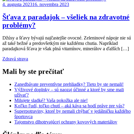
4. augusta 2023
16. novembra 2023
Šťava z paradajok – všeliek na zdravotné
problémy?
Džúsy a šťavy bývajú najčastejšie ovocné. Zeleninové nápoje nie sú
až také bežné a predovšetkým nie každému chutia. Napríklad
paradajková šťava je však plná vitamínov, minerálov a ďalších […]
Zdravá strava
Mali by ste prečítať
Zanedbávate preventívne prehliadky? Tieto by ste nemali!
Výživové doplnky – sú naozaj účinné a ktoré by sme mali
užívať?
Milujete sladké? Vaša pokožka ale nie!
Koľko ľudí, toľko chutí – aká káva sa hodí práve pre vás?
Superpotraviny, ktoré by nemali chýbať v jedálničku každého
športovca
Tajomstvo dlhotrvajúcej ochrany kovových materiálov