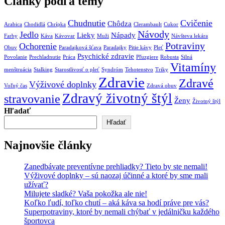
Články podľa témy
Chudnutie
Cvičenie
Chôdza
Arabica
Chodidlá
Chrípka
Clerambault
Cukor
Návody
Jedlo
Lieky
Nápady
Farby
Káva
Kávovar
Muži
Návšteva lekára
Potraviny
Ochorenie
Obuv
Paradajková šťava
Paradajky
Pitie kávy
Pleť
Psychické zdravie
Povolanie
Prechladnutie
Práca
Pľuzgiere
Robusta
Silná
Vitamíny
menštruácia
Stalking
Starostlivosť o pleť
Syndróm
Tehotenstvo
Triky
Zdravie
Zdravé
Výživové doplnky
Voľný čas
Zdravá obuv
Zdravý životný štýl
stravovanie
Ženy
Životný štýl
Hľadať
Hľadať
Najnovšie články
Zanedbávate preventívne prehliadky? Tieto by ste nemali!
Výživové doplnky – sú naozaj účinné a ktoré by sme mali
užívať?
Milujete sladké? Vaša pokožka ale nie!
Koľko ľudí, toľko chutí – aká káva sa hodí práve pre vás?
Superpotraviny, ktoré by nemali chýbať v jedálničku každého
športovca