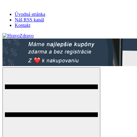
Úvodná stránka
Náš RSS kanál
Kontakt
HravoZdravo.sk
Magazín zdravého života
Menu